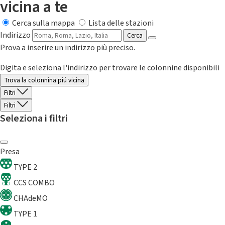
vicina a te
Cerca sulla mappa
Lista delle stazioni
Indirizzo
Cerca
Prova a inserire un indirizzo più preciso.
Digita e seleziona l'indirizzo per trovare le colonnine disponibili
Trova la colonnina piú vicina
Filtri
Filtri
Seleziona i filtri
Presa
TYPE 2
CCS COMBO
CHAdeMO
TYPE 1