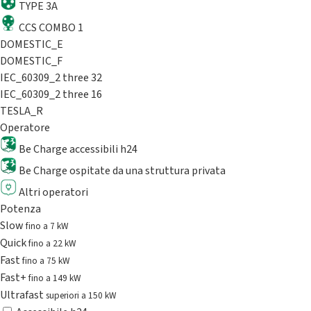
TYPE 3A
CCS COMBO 1
DOMESTIC_E
DOMESTIC_F
IEC_60309_2 three 32
IEC_60309_2 three 16
TESLA_R
Operatore
Be Charge accessibili h24
Be Charge ospitate da una struttura privata
Altri operatori
Potenza
Slow
fino a 7 kW
Quick
fino a 22 kW
Fast
fino a 75 kW
Fast+
fino a 149 kW
Ultrafast
superiori a 150 kW