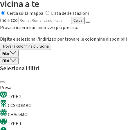
vicina a te
Cerca sulla mappa
Lista delle stazioni
Indirizzo
Cerca
Prova a inserire un indirizzo più preciso.
Digita e seleziona l'indirizzo per trovare le colonnine disponibili
Trova la colonnina piú vicina
Filtri
Filtri
Seleziona i filtri
Presa
TYPE 2
CCS COMBO
CHAdeMO
TYPE 1