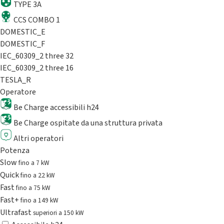
TYPE 3A
CCS COMBO 1
DOMESTIC_E
DOMESTIC_F
IEC_60309_2 three 32
IEC_60309_2 three 16
TESLA_R
Operatore
Be Charge accessibili h24
Be Charge ospitate da una struttura privata
Altri operatori
Potenza
Slow
fino a 7 kW
Quick
fino a 22 kW
Fast
fino a 75 kW
Fast+
fino a 149 kW
Ultrafast
superiori a 150 kW