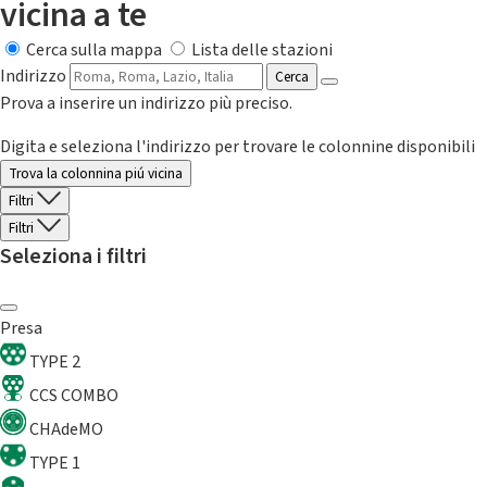
vicina a te
Cerca sulla mappa
Lista delle stazioni
Indirizzo
Cerca
Prova a inserire un indirizzo più preciso.
Digita e seleziona l'indirizzo per trovare le colonnine disponibili
Trova la colonnina piú vicina
Filtri
Filtri
Seleziona i filtri
Presa
TYPE 2
CCS COMBO
CHAdeMO
TYPE 1