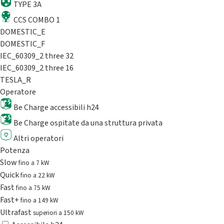
TYPE 3A
CCS COMBO 1
DOMESTIC_E
DOMESTIC_F
IEC_60309_2 three 32
IEC_60309_2 three 16
TESLA_R
Operatore
Be Charge accessibili h24
Be Charge ospitate da una struttura privata
Altri operatori
Potenza
Slow
fino a 7 kW
Quick
fino a 22 kW
Fast
fino a 75 kW
Fast+
fino a 149 kW
Ultrafast
superiori a 150 kW