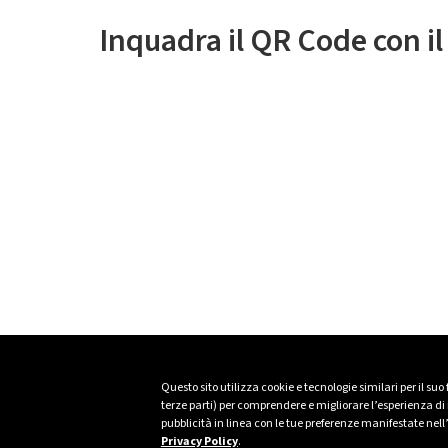
Inquadra il QR Code con i
Questo sito utilizza cookie e tecnologie similari per il suo
terze parti) per comprendere e migliorare l’esperienza di n
pubblicità in linea con le tue preferenze manifestate nell
Privacy Policy
.