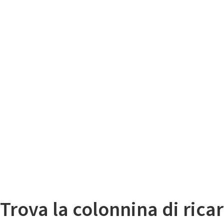
Il
Mappa colonnine di ricarica auto elettriche
Trova la colonnina di ricar