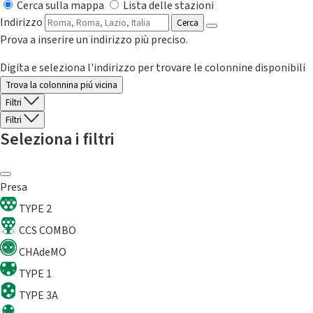
Cerca sulla mappa
Lista delle stazioni
Indirizzo
Cerca
Prova a inserire un indirizzo più preciso.
Digita e seleziona l'indirizzo per trovare le colonnine disponibili
Trova la colonnina piú vicina
Filtri
Filtri
Seleziona i filtri
Presa
TYPE 2
CCS COMBO
CHAdeMO
TYPE 1
TYPE 3A