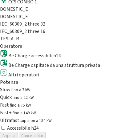
CCS COMBO 1
DOMESTIC_E
DOMESTIC_F
IEC_60309_2 three 32
IEC_60309_2 three 16
TESLA_R
Operatore
Be Charge accessibili h24
Be Charge ospitate da una struttura privata
Altri operatori
Potenza
Slow
fino a 7 kW
Quick
fino a 22 kW
Fast
fino a 75 kW
Fast+
fino a 149 kW
Ultrafast
superiori a 150 kW
Accessibile h24
Applica
Cancella filtri