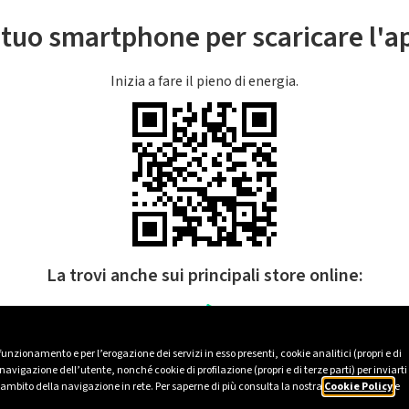
l tuo smartphone per scaricare l'
Inizia a fare il pieno di energia.
La trovi anche sui principali store online:
 funzionamento e per l’erogazione dei servizi in esso presenti, cookie analitici (propri e di
avigazione dell’utente, nonché cookie di profilazione (propri e di terze parti) per inviarti
’ambito della navigazione in rete. Per saperne di più consulta la nostra
Cookie Policy
e