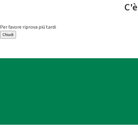
C'è
Per favore riprova piú tardi
Chiudi