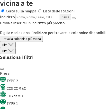
vicina a te
Cerca sulla mappa
Lista delle stazioni
Indirizzo
Cerca
Prova a inserire un indirizzo più preciso.
Digita e seleziona l'indirizzo per trovare le colonnine disponibili
Trova la colonnina piú vicina
Filtri
Filtri
Seleziona i filtri
Presa
TYPE 2
CCS COMBO
CHAdeMO
TYPE 1