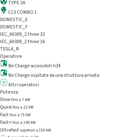
TYPE 3A
CCS COMBO 1
DOMESTIC_E
DOMESTIC_F
IEC_60309_2 three 32
IEC_60309_2 three 16
TESLA_R
Operatore
Be Charge accessibili h24
Be Charge ospitate da una struttura privata
Altri operatori
Potenza
Slow
fino a 7 kW
Quick
fino a 22 kW
Fast
fino a 75 kW
Fast+
fino a 149 kW
Ultrafast
superiori a 150 kW