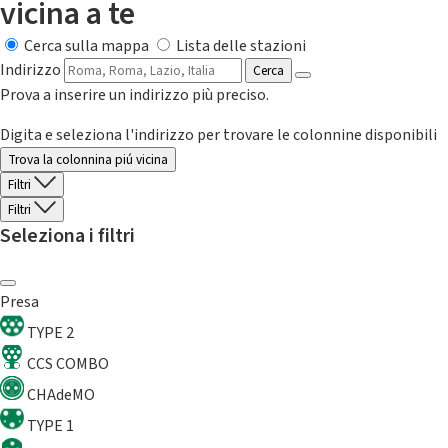
vicina a te
Cerca sulla mappa
Lista delle stazioni
Indirizzo
Cerca
Prova a inserire un indirizzo più preciso.
Digita e seleziona l'indirizzo per trovare le colonnine disponibili
Trova la colonnina piú vicina
Filtri
Filtri
Seleziona i filtri
Presa
TYPE 2
CCS COMBO
CHAdeMO
TYPE 1