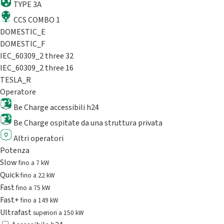
TYPE 3A
CCS COMBO 1
DOMESTIC_E
DOMESTIC_F
IEC_60309_2 three 32
IEC_60309_2 three 16
TESLA_R
Operatore
Be Charge accessibili h24
Be Charge ospitate da una struttura privata
Altri operatori
Potenza
Slow
fino a 7 kW
Quick
fino a 22 kW
Fast
fino a 75 kW
Fast+
fino a 149 kW
Ultrafast
superiori a 150 kW