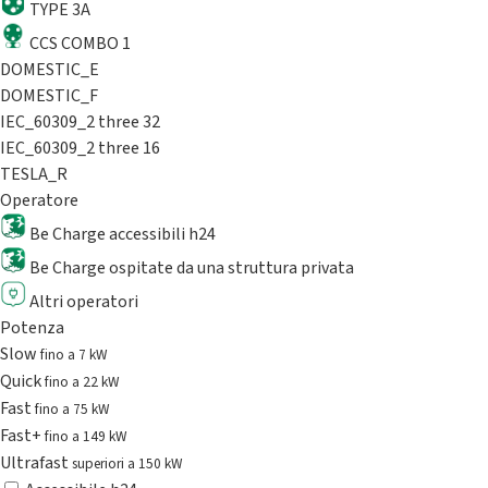
TYPE 3A
CCS COMBO 1
DOMESTIC_E
DOMESTIC_F
IEC_60309_2 three 32
IEC_60309_2 three 16
TESLA_R
Operatore
Be Charge accessibili h24
Be Charge ospitate da una struttura privata
Altri operatori
Potenza
Slow
fino a 7 kW
Quick
fino a 22 kW
Fast
fino a 75 kW
Fast+
fino a 149 kW
Ultrafast
superiori a 150 kW