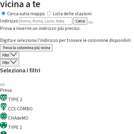
vicina a te
Cerca sulla mappa
Lista delle stazioni
Indirizzo
Cerca
Prova a inserire un indirizzo più preciso.
Digita e seleziona l'indirizzo per trovare le colonnine disponibili
Trova la colonnina piú vicina
Filtri
Filtri
Seleziona i filtri
Presa
TYPE 2
CCS COMBO
CHAdeMO
TYPE 1