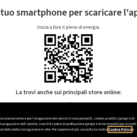
l tuo smartphone per scaricare l'
Inizia a fare il pieno di energia.
La trovi anche sui principali store online:
 funzionamento e per l’erogazione dei servizi in esso presenti, cookie analitici (propri e di
avigazione dell’utente, nonché cookie di profilazione (propri e di terze parti) per inviarti
’ambito della navigazione in rete. Per saperne di più consulta la nostra
Cookie Policy
e