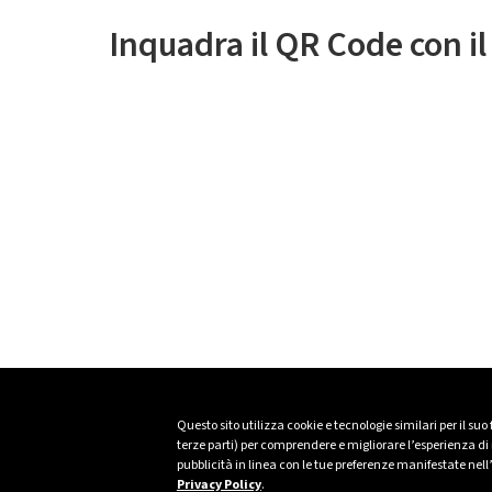
Inquadra il QR Code con i
Questo sito utilizza cookie e tecnologie similari per il suo
terze parti) per comprendere e migliorare l’esperienza di n
pubblicità in linea con le tue preferenze manifestate nell
Privacy Policy
.