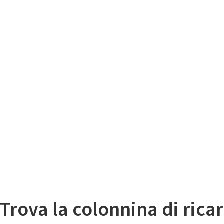
Il
Mappa colonnine di ricarica auto elettriche
Trova la colonnina di ricar