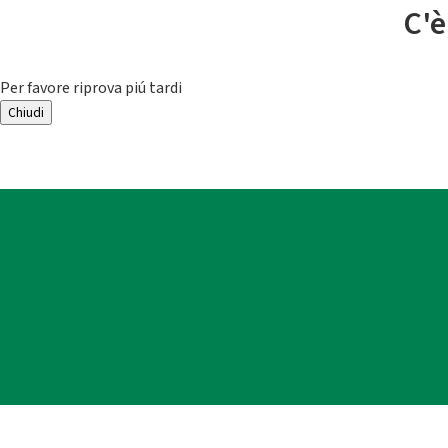
C'è
Per favore riprova piú tardi
Chiudi