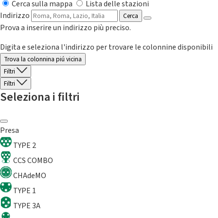
Cerca sulla mappa
Lista delle stazioni
Indirizzo
Cerca
Prova a inserire un indirizzo più preciso.
Digita e seleziona l'indirizzo per trovare le colonnine disponibili
Trova la colonnina piú vicina
Filtri
Filtri
Seleziona i filtri
Presa
TYPE 2
CCS COMBO
CHAdeMO
TYPE 1
TYPE 3A