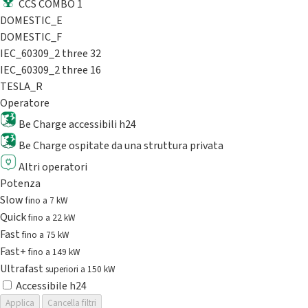
CCS COMBO 1
DOMESTIC_E
DOMESTIC_F
IEC_60309_2 three 32
IEC_60309_2 three 16
TESLA_R
Operatore
Be Charge accessibili h24
Be Charge ospitate da una struttura privata
Altri operatori
Potenza
Slow
fino a 7 kW
Quick
fino a 22 kW
Fast
fino a 75 kW
Fast+
fino a 149 kW
Ultrafast
superiori a 150 kW
Accessibile h24
Applica
Cancella filtri