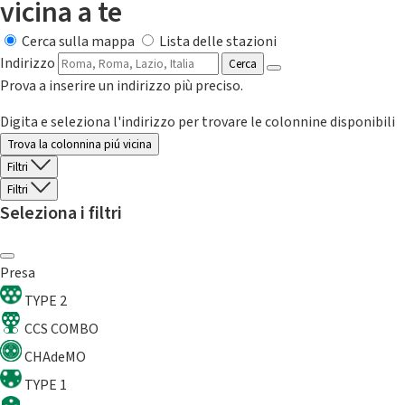
vicina a te
Cerca sulla mappa
Lista delle stazioni
Indirizzo
Cerca
Prova a inserire un indirizzo più preciso.
Digita e seleziona l'indirizzo per trovare le colonnine disponibili
Trova la colonnina piú vicina
Filtri
Filtri
Seleziona i filtri
Presa
TYPE 2
CCS COMBO
CHAdeMO
TYPE 1