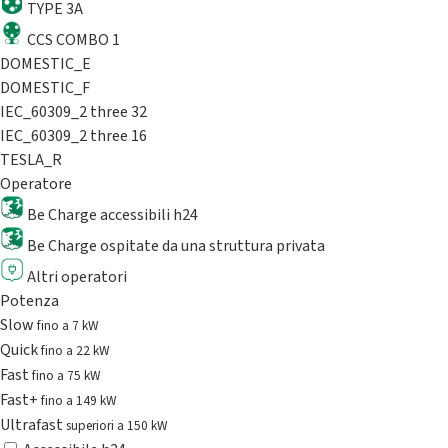
TYPE 3A
CCS COMBO 1
DOMESTIC_E
DOMESTIC_F
IEC_60309_2 three 32
IEC_60309_2 three 16
TESLA_R
Operatore
Be Charge accessibili h24
Be Charge ospitate da una struttura privata
Altri operatori
Potenza
Slow
fino a 7 kW
Quick
fino a 22 kW
Fast
fino a 75 kW
Fast+
fino a 149 kW
Ultrafast
superiori a 150 kW