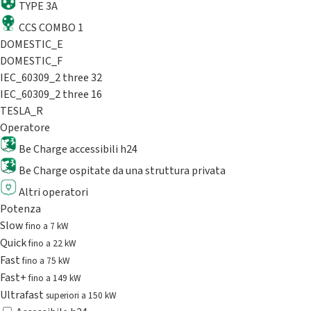
TYPE 3A
CCS COMBO 1
DOMESTIC_E
DOMESTIC_F
IEC_60309_2 three 32
IEC_60309_2 three 16
TESLA_R
Operatore
Be Charge accessibili h24
Be Charge ospitate da una struttura privata
Altri operatori
Potenza
Slow
fino a 7 kW
Quick
fino a 22 kW
Fast
fino a 75 kW
Fast+
fino a 149 kW
Ultrafast
superiori a 150 kW