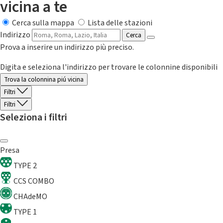
vicina a te
Cerca sulla mappa
Lista delle stazioni
Indirizzo
Cerca
Prova a inserire un indirizzo più preciso.
Digita e seleziona l'indirizzo per trovare le colonnine disponibili
Trova la colonnina piú vicina
Filtri
Filtri
Seleziona i filtri
Presa
TYPE 2
CCS COMBO
CHAdeMO
TYPE 1