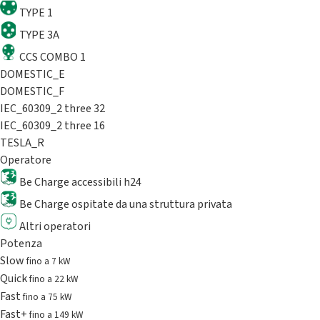
TYPE 1
TYPE 3A
CCS COMBO 1
DOMESTIC_E
DOMESTIC_F
IEC_60309_2 three 32
IEC_60309_2 three 16
TESLA_R
Operatore
Be Charge accessibili h24
Be Charge ospitate da una struttura privata
Altri operatori
Potenza
Slow
fino a 7 kW
Quick
fino a 22 kW
Fast
fino a 75 kW
Fast+
fino a 149 kW