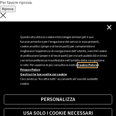
Per favore riprova.
Riprova
C'è un problema con il recupero dei
×
dati.
Questo sito utilizza cookie e tecnologie similari per il suo
funzionamento e per l’erogazione dei servizi in esso presenti,
Per favore riprova piú tardi
cookie analitici (propri e di terze parti) per comprendere e
migliorare l’esperienza di navigazione dell’utente, nonché cookie
Chiudi
di profilazione (propri e di terze parti) per inviarti pubblicità in linea
con le tue preferenze manifestate nell’ambito della navigazione
in rete. Per saperne di più consulta la nostra
Cookie Policy
e
Privacy Policy
.
Sei un’azienda o una PA?
Gestisci le tue scelte sui cookie
.
Cliccando su "Accetta tutti" acconsenti all’uso dei suddetti
cookie.
Trova la soluzione più giusta per te.
PERSONALIZZA
Richiedi una colonnina
USA SOLO I COOKIE NECESSARI