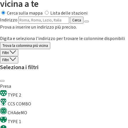
vicina a te
Cerca sulla mappa
Lista delle stazioni
Indirizzo
Cerca
Prova a inserire un indirizzo più preciso.
Digita e seleziona l'indirizzo per trovare le colonnine disponibili
Trova la colonnina piú vicina
Filtri
Filtri
Seleziona i filtri
Presa
TYPE 2
CCS COMBO
CHAdeMO
TYPE 1