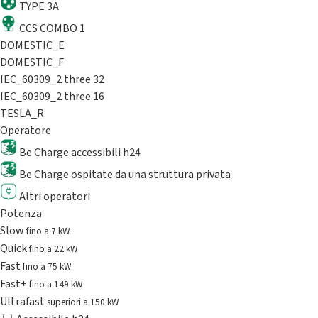
TYPE 3A
CCS COMBO 1
DOMESTIC_E
DOMESTIC_F
IEC_60309_2 three 32
IEC_60309_2 three 16
TESLA_R
Operatore
Be Charge accessibili h24
Be Charge ospitate da una struttura privata
Altri operatori
Potenza
Slow
fino a 7 kW
Quick
fino a 22 kW
Fast
fino a 75 kW
Fast+
fino a 149 kW
Ultrafast
superiori a 150 kW