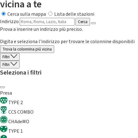
vicina a te
Cerca sulla mappa
Lista delle stazioni
Indirizzo
Cerca
Prova a inserire un indirizzo più preciso.
Digita e seleziona l'indirizzo per trovare le colonnine disponibili
Trova la colonnina piú vicina
Filtri
Filtri
Seleziona i filtri
Presa
TYPE 2
CCS COMBO
CHAdeMO
TYPE 1