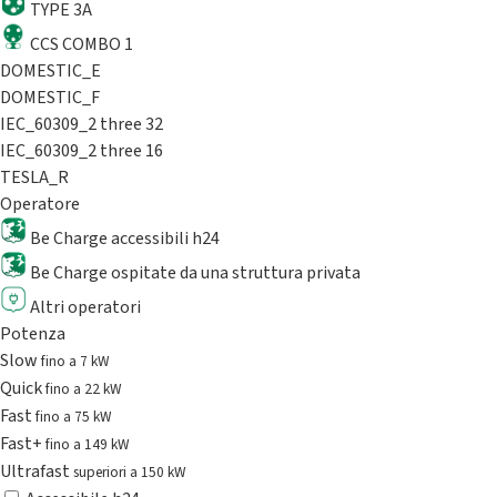
TYPE 3A
CCS COMBO 1
DOMESTIC_E
DOMESTIC_F
IEC_60309_2 three 32
IEC_60309_2 three 16
TESLA_R
Operatore
Be Charge accessibili h24
Be Charge ospitate da una struttura privata
Altri operatori
Potenza
Slow
fino a 7 kW
Quick
fino a 22 kW
Fast
fino a 75 kW
Fast+
fino a 149 kW
Ultrafast
superiori a 150 kW