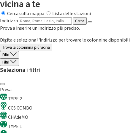
vicina a te
Cerca sulla mappa
Lista delle stazioni
Indirizzo
Cerca
Prova a inserire un indirizzo più preciso.
Digita e seleziona l'indirizzo per trovare le colonnine disponibili
Trova la colonnina piú vicina
Filtri
Filtri
Seleziona i filtri
Presa
TYPE 2
CCS COMBO
CHAdeMO
TYPE 1