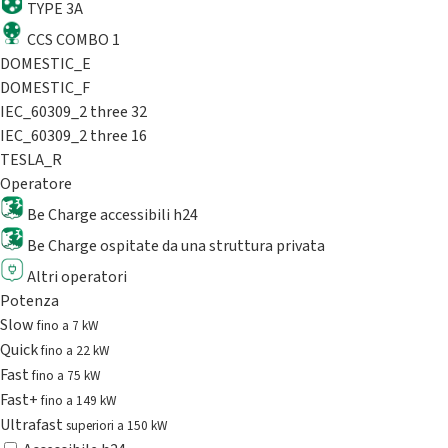
TYPE 3A
CCS COMBO 1
DOMESTIC_E
DOMESTIC_F
IEC_60309_2 three 32
IEC_60309_2 three 16
TESLA_R
Operatore
Be Charge accessibili h24
Be Charge ospitate da una struttura privata
Altri operatori
Potenza
Slow
fino a 7 kW
Quick
fino a 22 kW
Fast
fino a 75 kW
Fast+
fino a 149 kW
Ultrafast
superiori a 150 kW