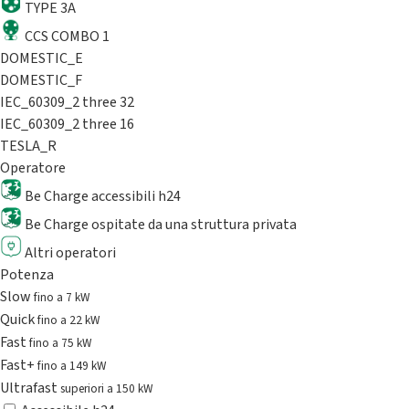
TYPE 3A
CCS COMBO 1
DOMESTIC_E
DOMESTIC_F
IEC_60309_2 three 32
IEC_60309_2 three 16
TESLA_R
Operatore
Be Charge accessibili h24
Be Charge ospitate da una struttura privata
Altri operatori
Potenza
Slow
fino a 7 kW
Quick
fino a 22 kW
Fast
fino a 75 kW
Fast+
fino a 149 kW
Ultrafast
superiori a 150 kW