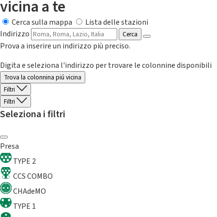
vicina a te
Cerca sulla mappa
Lista delle stazioni
Indirizzo
Cerca
Prova a inserire un indirizzo più preciso.
Digita e seleziona l'indirizzo per trovare le colonnine disponibili
Trova la colonnina piú vicina
Filtri
Filtri
Seleziona i filtri
Presa
TYPE 2
CCS COMBO
CHAdeMO
TYPE 1