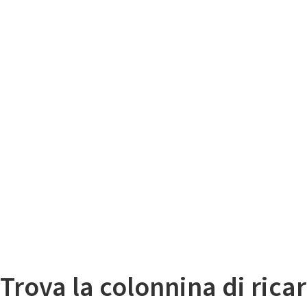
Il
Mappa colonnine di ricarica auto elettriche
Trova la colonnina di ricar