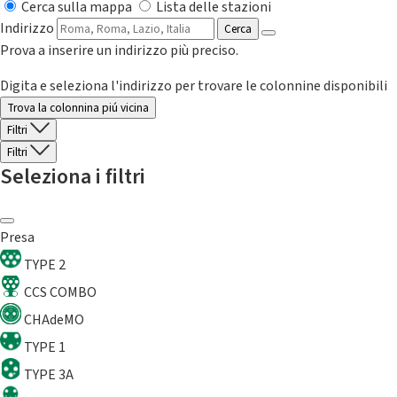
Cerca sulla mappa
Lista delle stazioni
Indirizzo
Cerca
Prova a inserire un indirizzo più preciso.
Digita e seleziona l'indirizzo per trovare le colonnine disponibili
Trova la colonnina piú vicina
Filtri
Filtri
Seleziona i filtri
Presa
TYPE 2
CCS COMBO
CHAdeMO
TYPE 1
TYPE 3A