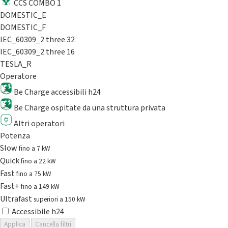
CCS COMBO 1
DOMESTIC_E
DOMESTIC_F
IEC_60309_2 three 32
IEC_60309_2 three 16
TESLA_R
Operatore
Be Charge accessibili h24
Be Charge ospitate da una struttura privata
Altri operatori
Potenza
Slow
fino a 7 kW
Quick
fino a 22 kW
Fast
fino a 75 kW
Fast+
fino a 149 kW
Ultrafast
superiori a 150 kW
Accessibile h24
Applica
Cancella filtri