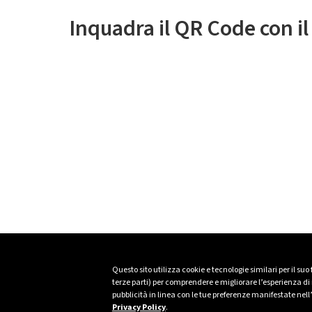
Inquadra il QR Code con i
Questo sito utilizza cookie e tecnologie similari per il suo
terze parti) per comprendere e migliorare l’esperienza di n
pubblicità in linea con le tue preferenze manifestate nell
Privacy Policy
.