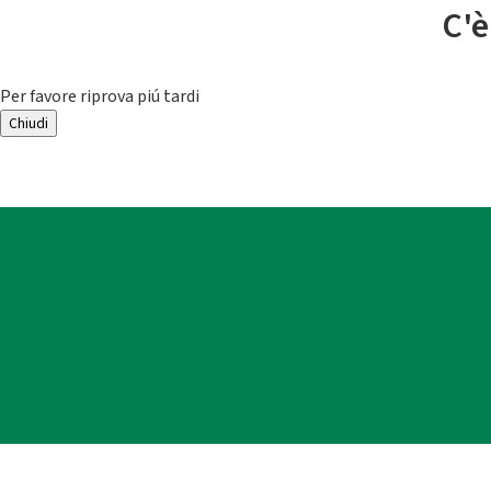
C'è
Per favore riprova piú tardi
Chiudi