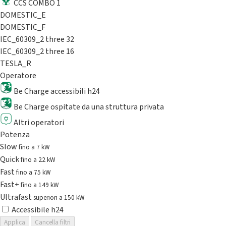
CCS COMBO 1
DOMESTIC_E
DOMESTIC_F
IEC_60309_2 three 32
IEC_60309_2 three 16
TESLA_R
Operatore
Be Charge accessibili h24
Be Charge ospitate da una struttura privata
Altri operatori
Potenza
Slow
fino a 7 kW
Quick
fino a 22 kW
Fast
fino a 75 kW
Fast+
fino a 149 kW
Ultrafast
superiori a 150 kW
Accessibile h24
Applica
Cancella filtri