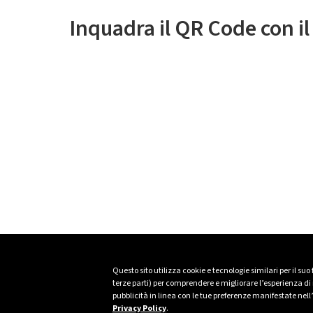
Inquadra il QR Code con i
Questo sito utilizza cookie e tecnologie similari per il suo
terze parti) per comprendere e migliorare l’esperienza di n
pubblicità in linea con le tue preferenze manifestate nell
Privacy Policy
.