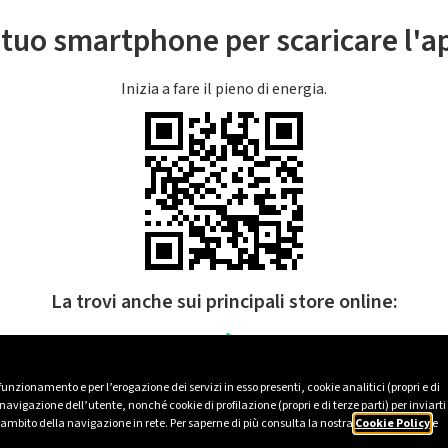
l tuo smartphone per scaricare l'
Inizia a fare il pieno di energia.
La trovi anche sui principali store online:
 funzionamento e per l’erogazione dei servizi in esso presenti, cookie analitici (propri e di
avigazione dell’utente, nonché cookie di profilazione (propri e di terze parti) per inviarti
’ambito della navigazione in rete. Per saperne di più consulta la nostra
Cookie Policy
e