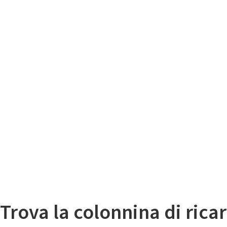
Il
Mappa colonnine di ricarica auto elettriche
Trova la colonnina di ricar