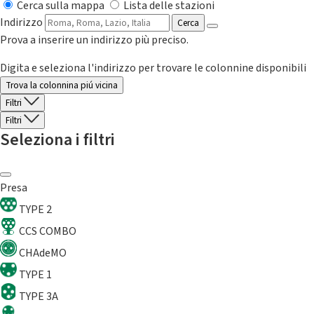
Cerca sulla mappa
Lista delle stazioni
Indirizzo
Cerca
Prova a inserire un indirizzo più preciso.
Digita e seleziona l'indirizzo per trovare le colonnine disponibili
Trova la colonnina piú vicina
Filtri
Filtri
Seleziona i filtri
Presa
TYPE 2
CCS COMBO
CHAdeMO
TYPE 1
TYPE 3A