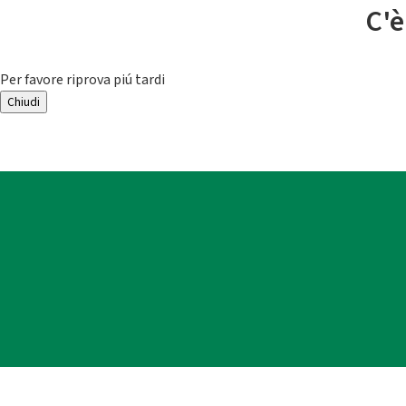
C'è
Per favore riprova piú tardi
Chiudi