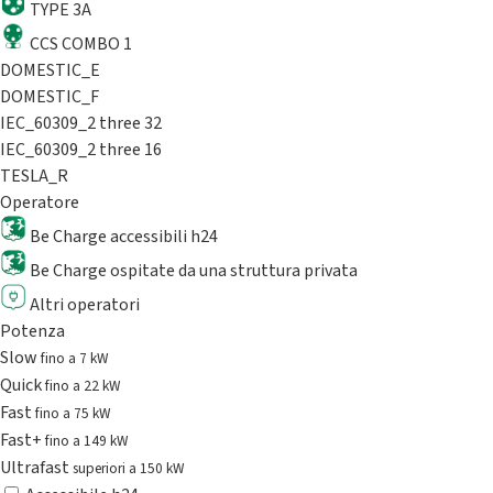
TYPE 3A
CCS COMBO 1
DOMESTIC_E
DOMESTIC_F
IEC_60309_2 three 32
IEC_60309_2 three 16
TESLA_R
Operatore
Be Charge accessibili h24
Be Charge ospitate da una struttura privata
Altri operatori
Potenza
Slow
fino a 7 kW
Quick
fino a 22 kW
Fast
fino a 75 kW
Fast+
fino a 149 kW
Ultrafast
superiori a 150 kW