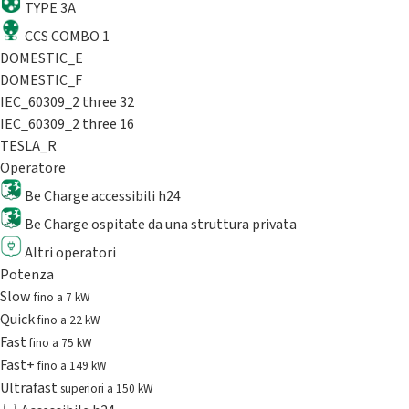
TYPE 3A
CCS COMBO 1
DOMESTIC_E
DOMESTIC_F
IEC_60309_2 three 32
IEC_60309_2 three 16
TESLA_R
Operatore
Be Charge accessibili h24
Be Charge ospitate da una struttura privata
Altri operatori
Potenza
Slow
fino a 7 kW
Quick
fino a 22 kW
Fast
fino a 75 kW
Fast+
fino a 149 kW
Ultrafast
superiori a 150 kW