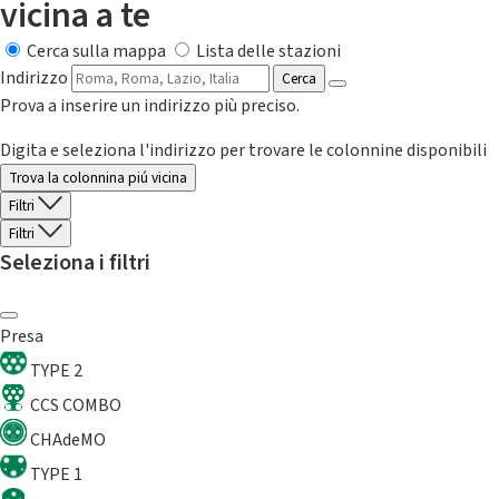
vicina a te
Cerca sulla mappa
Lista delle stazioni
Indirizzo
Cerca
Prova a inserire un indirizzo più preciso.
Digita e seleziona l'indirizzo per trovare le colonnine disponibili
Trova la colonnina piú vicina
Filtri
Filtri
Seleziona i filtri
Presa
TYPE 2
CCS COMBO
CHAdeMO
TYPE 1