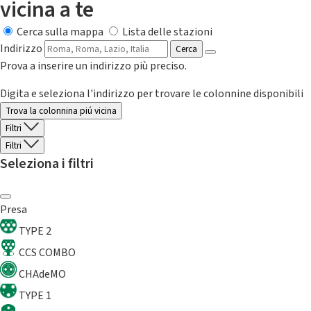
vicina a te
Cerca sulla mappa
Lista delle stazioni
Indirizzo
Cerca
Prova a inserire un indirizzo più preciso.
Digita e seleziona l'indirizzo per trovare le colonnine disponibili
Trova la colonnina piú vicina
Filtri
Filtri
Seleziona i filtri
Presa
TYPE 2
CCS COMBO
CHAdeMO
TYPE 1