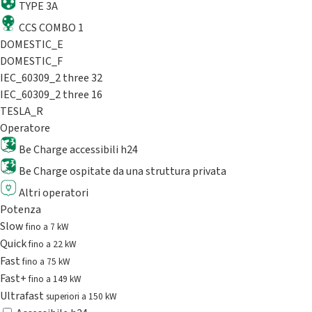
TYPE 3A
CCS COMBO 1
DOMESTIC_E
DOMESTIC_F
IEC_60309_2 three 32
IEC_60309_2 three 16
TESLA_R
Operatore
Be Charge accessibili h24
Be Charge ospitate da una struttura privata
Altri operatori
Potenza
Slow
fino a 7 kW
Quick
fino a 22 kW
Fast
fino a 75 kW
Fast+
fino a 149 kW
Ultrafast
superiori a 150 kW