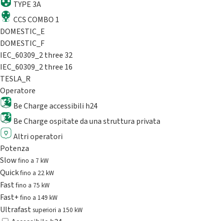
TYPE 3A
CCS COMBO 1
DOMESTIC_E
DOMESTIC_F
IEC_60309_2 three 32
IEC_60309_2 three 16
TESLA_R
Operatore
Be Charge accessibili h24
Be Charge ospitate da una struttura privata
Altri operatori
Potenza
Slow
fino a 7 kW
Quick
fino a 22 kW
Fast
fino a 75 kW
Fast+
fino a 149 kW
Ultrafast
superiori a 150 kW