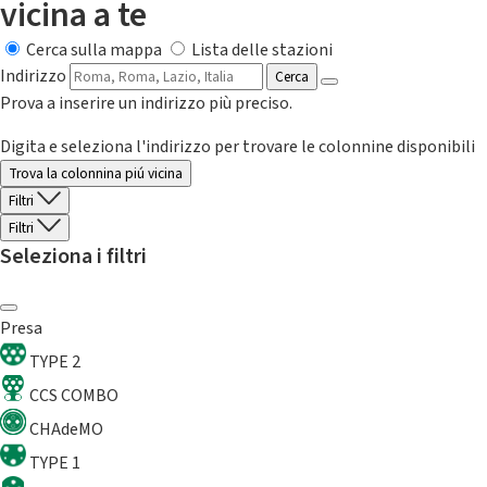
vicina a te
Cerca sulla mappa
Lista delle stazioni
Indirizzo
Cerca
Prova a inserire un indirizzo più preciso.
Digita e seleziona l'indirizzo per trovare le colonnine disponibili
Trova la colonnina piú vicina
Filtri
Filtri
Seleziona i filtri
Presa
TYPE 2
CCS COMBO
CHAdeMO
TYPE 1