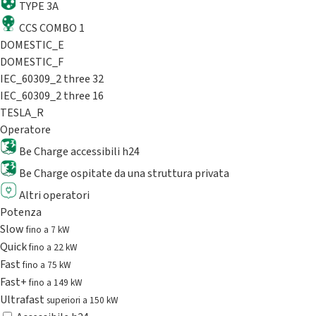
TYPE 3A
CCS COMBO 1
DOMESTIC_E
DOMESTIC_F
IEC_60309_2 three 32
IEC_60309_2 three 16
TESLA_R
Operatore
Be Charge accessibili h24
Be Charge ospitate da una struttura privata
Altri operatori
Potenza
Slow
fino a 7 kW
Quick
fino a 22 kW
Fast
fino a 75 kW
Fast+
fino a 149 kW
Ultrafast
superiori a 150 kW