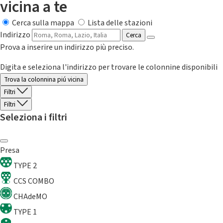
vicina a te
Cerca sulla mappa
Lista delle stazioni
Indirizzo
Cerca
Prova a inserire un indirizzo più preciso.
Digita e seleziona l'indirizzo per trovare le colonnine disponibili
Trova la colonnina piú vicina
Filtri
Filtri
Seleziona i filtri
Presa
TYPE 2
CCS COMBO
CHAdeMO
TYPE 1