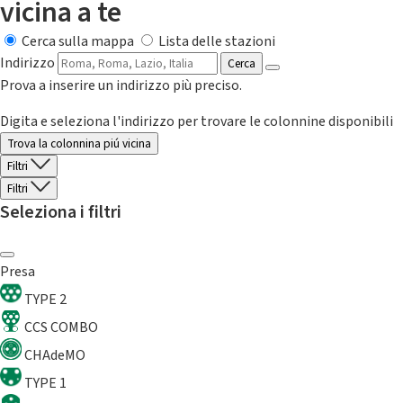
vicina a te
Cerca sulla mappa
Lista delle stazioni
Indirizzo
Cerca
Prova a inserire un indirizzo più preciso.
Digita e seleziona l'indirizzo per trovare le colonnine disponibili
Trova la colonnina piú vicina
Filtri
Filtri
Seleziona i filtri
Presa
TYPE 2
CCS COMBO
CHAdeMO
TYPE 1