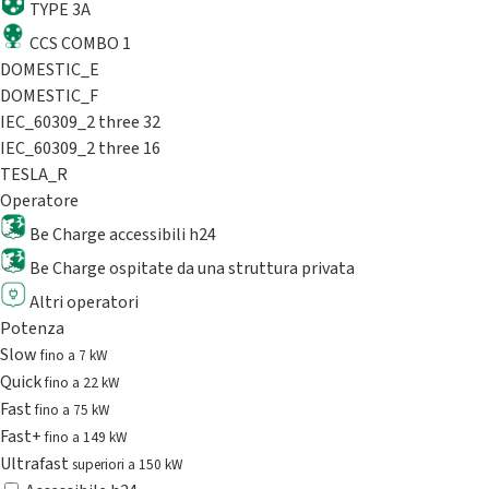
TYPE 3A
CCS COMBO 1
DOMESTIC_E
DOMESTIC_F
IEC_60309_2 three 32
IEC_60309_2 three 16
TESLA_R
Operatore
Be Charge accessibili h24
Be Charge ospitate da una struttura privata
Altri operatori
Potenza
Slow
fino a 7 kW
Quick
fino a 22 kW
Fast
fino a 75 kW
Fast+
fino a 149 kW
Ultrafast
superiori a 150 kW