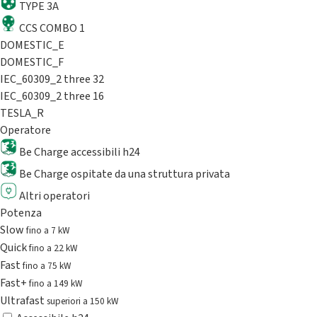
TYPE 3A
CCS COMBO 1
DOMESTIC_E
DOMESTIC_F
IEC_60309_2 three 32
IEC_60309_2 three 16
TESLA_R
Operatore
Be Charge accessibili h24
Be Charge ospitate da una struttura privata
Altri operatori
Potenza
Slow
fino a 7 kW
Quick
fino a 22 kW
Fast
fino a 75 kW
Fast+
fino a 149 kW
Ultrafast
superiori a 150 kW