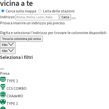
vicina a te
Cerca sulla mappa
Lista delle stazioni
Indirizzo
Cerca
Prova a inserire un indirizzo più preciso.
Digita e seleziona l'indirizzo per trovare le colonnine disponibili
Trova la colonnina piú vicina
Filtri
Filtri
Seleziona i filtri
Presa
TYPE 2
CCS COMBO
CHAdeMO
TYPE 1