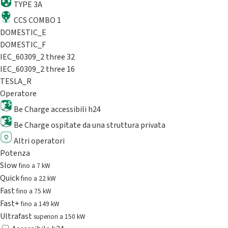
TYPE 3A
CCS COMBO 1
DOMESTIC_E
DOMESTIC_F
IEC_60309_2 three 32
IEC_60309_2 three 16
TESLA_R
Operatore
Be Charge accessibili h24
Be Charge ospitate da una struttura privata
Altri operatori
Potenza
Slow
fino a 7 kW
Quick
fino a 22 kW
Fast
fino a 75 kW
Fast+
fino a 149 kW
Ultrafast
superiori a 150 kW