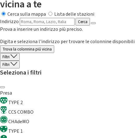
vicina a te
Cerca sulla mappa
Lista delle stazioni
Indirizzo
Cerca
Prova a inserire un indirizzo più preciso.
Digita e seleziona l'indirizzo per trovare le colonnine disponibili
Trova la colonnina piú vicina
Filtri
Filtri
Seleziona i filtri
Presa
TYPE 2
CCS COMBO
CHAdeMO
TYPE 1