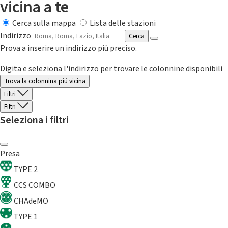
vicina a te
Cerca sulla mappa
Lista delle stazioni
Indirizzo
Cerca
Prova a inserire un indirizzo più preciso.
Digita e seleziona l'indirizzo per trovare le colonnine disponibili
Trova la colonnina piú vicina
Filtri
Filtri
Seleziona i filtri
Presa
TYPE 2
CCS COMBO
CHAdeMO
TYPE 1