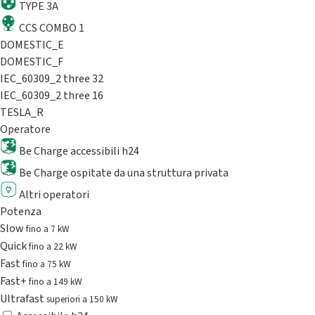
TYPE 3A
CCS COMBO 1
DOMESTIC_E
DOMESTIC_F
IEC_60309_2 three 32
IEC_60309_2 three 16
TESLA_R
Operatore
Be Charge accessibili h24
Be Charge ospitate da una struttura privata
Altri operatori
Potenza
Slow
fino a 7 kW
Quick
fino a 22 kW
Fast
fino a 75 kW
Fast+
fino a 149 kW
Ultrafast
superiori a 150 kW