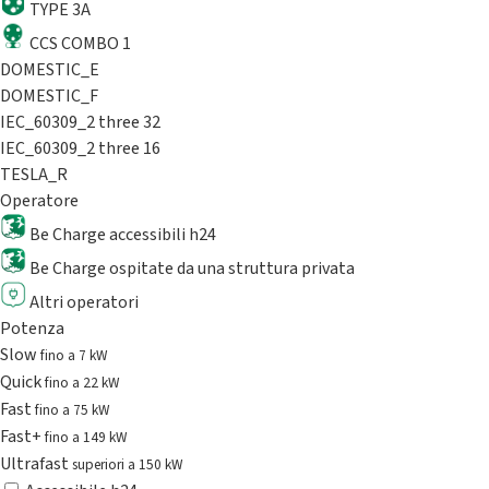
TYPE 3A
CCS COMBO 1
DOMESTIC_E
DOMESTIC_F
IEC_60309_2 three 32
IEC_60309_2 three 16
TESLA_R
Operatore
Be Charge accessibili h24
Be Charge ospitate da una struttura privata
Altri operatori
Potenza
Slow
fino a 7 kW
Quick
fino a 22 kW
Fast
fino a 75 kW
Fast+
fino a 149 kW
Ultrafast
superiori a 150 kW