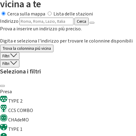
vicina a te
Cerca sulla mappa
Lista delle stazioni
Indirizzo
Cerca
Prova a inserire un indirizzo più preciso.
Digita e seleziona l'indirizzo per trovare le colonnine disponibili
Trova la colonnina piú vicina
Filtri
Filtri
Seleziona i filtri
Presa
TYPE 2
CCS COMBO
CHAdeMO
TYPE 1