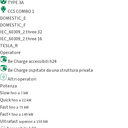
TYPE 3A
CCS COMBO 1
DOMESTIC_E
DOMESTIC_F
IEC_60309_2 three 32
IEC_60309_2 three 16
TESLA_R
Operatore
Be Charge accessibili h24
Be Charge ospitate da una struttura privata
Altri operatori
Potenza
Slow
fino a 7 kW
Quick
fino a 22 kW
Fast
fino a 75 kW
Fast+
fino a 149 kW
Ultrafast
superiori a 150 kW