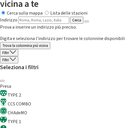
vicina a te
Cerca sulla mappa
Lista delle stazioni
Indirizzo
Cerca
Prova a inserire un indirizzo più preciso.
Digita e seleziona l'indirizzo per trovare le colonnine disponibili
Trova la colonnina piú vicina
Filtri
Filtri
Seleziona i filtri
Presa
TYPE 2
CCS COMBO
CHAdeMO
TYPE 1