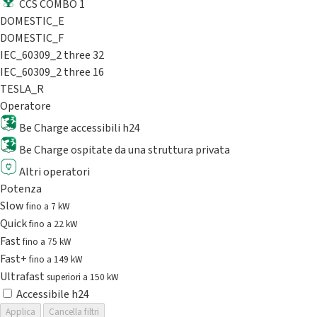
CCS COMBO 1
DOMESTIC_E
DOMESTIC_F
IEC_60309_2 three 32
IEC_60309_2 three 16
TESLA_R
Operatore
Be Charge accessibili h24
Be Charge ospitate da una struttura privata
Altri operatori
Potenza
Slow
fino a 7 kW
Quick
fino a 22 kW
Fast
fino a 75 kW
Fast+
fino a 149 kW
Ultrafast
superiori a 150 kW
Accessibile h24
Applica
Cancella filtri