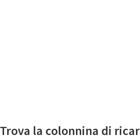
Il
Mappa colonnine di ricarica auto elettriche
Trova la colonnina di ricar