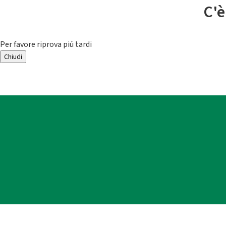
C'è
Per favore riprova piú tardi
Chiudi