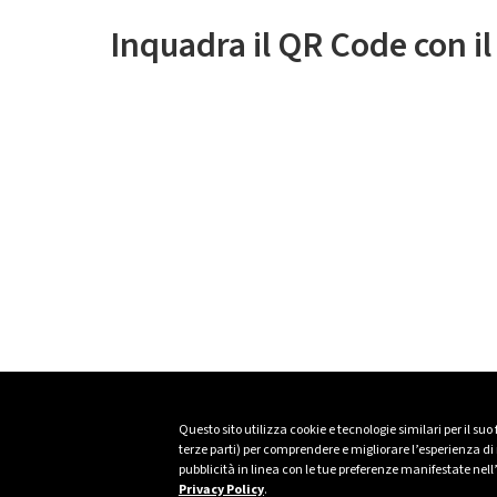
Inquadra il QR Code con i
Questo sito utilizza cookie e tecnologie similari per il suo
terze parti) per comprendere e migliorare l’esperienza di n
pubblicità in linea con le tue preferenze manifestate nell
Privacy Policy
.