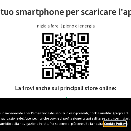
l tuo smartphone per scaricare l'
Inizia a fare il pieno di energia.
La trovi anche sui principali store online:
 funzionamento e per l’erogazione dei servizi in esso presenti, cookie analitici (propri e di
avigazione dell’utente, nonché cookie di profilazione (propri e di terze parti) per inviarti
’ambito della navigazione in rete. Per saperne di più consulta la nostra
Cookie Policy
e