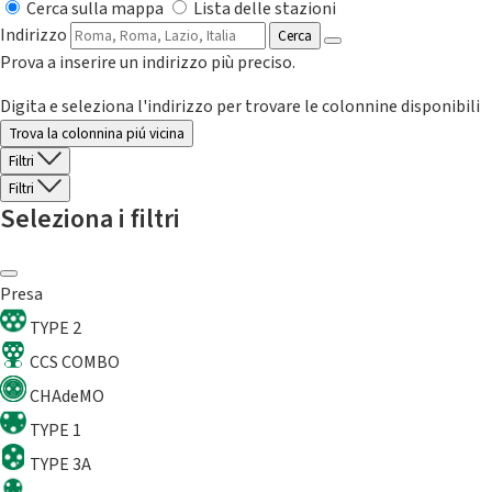
Cerca sulla mappa
Lista delle stazioni
Indirizzo
Cerca
Prova a inserire un indirizzo più preciso.
Digita e seleziona l'indirizzo per trovare le colonnine disponibili
Trova la colonnina piú vicina
Filtri
Filtri
Seleziona i filtri
Presa
TYPE 2
CCS COMBO
CHAdeMO
TYPE 1
TYPE 3A