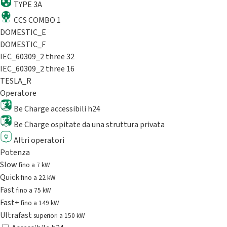
TYPE 3A
CCS COMBO 1
DOMESTIC_E
DOMESTIC_F
IEC_60309_2 three 32
IEC_60309_2 three 16
TESLA_R
Operatore
Be Charge accessibili h24
Be Charge ospitate da una struttura privata
Altri operatori
Potenza
Slow
fino a 7 kW
Quick
fino a 22 kW
Fast
fino a 75 kW
Fast+
fino a 149 kW
Ultrafast
superiori a 150 kW