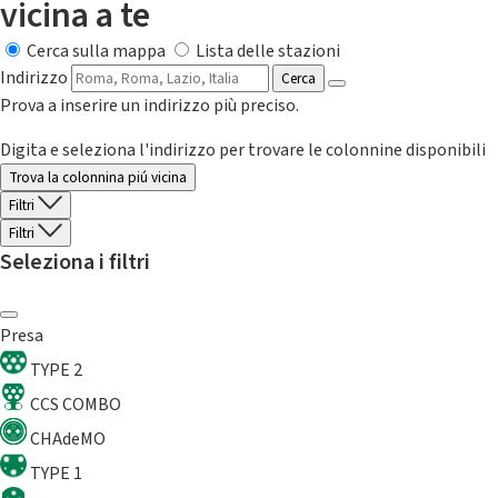
vicina a te
Cerca sulla mappa
Lista delle stazioni
Indirizzo
Cerca
Prova a inserire un indirizzo più preciso.
Digita e seleziona l'indirizzo per trovare le colonnine disponibili
Trova la colonnina piú vicina
Filtri
Filtri
Seleziona i filtri
Presa
TYPE 2
CCS COMBO
CHAdeMO
TYPE 1