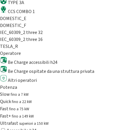
TYPE 3A
CCS COMBO 1
DOMESTIC_E
DOMESTIC_F
IEC_60309_2 three 32
IEC_60309_2 three 16
TESLA_R
Operatore
Be Charge accessibili h24
Be Charge ospitate da una struttura privata
Altri operatori
Potenza
Slow
fino a 7 kW
Quick
fino a 22 kW
Fast
fino a 75 kW
Fast+
fino a 149 kW
Ultrafast
superiori a 150 kW