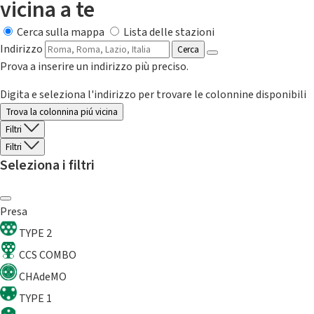
vicina a te
Cerca sulla mappa
Lista delle stazioni
Indirizzo
Cerca
Prova a inserire un indirizzo più preciso.
Digita e seleziona l'indirizzo per trovare le colonnine disponibili
Trova la colonnina piú vicina
Filtri
Filtri
Seleziona i filtri
Presa
TYPE 2
CCS COMBO
CHAdeMO
TYPE 1