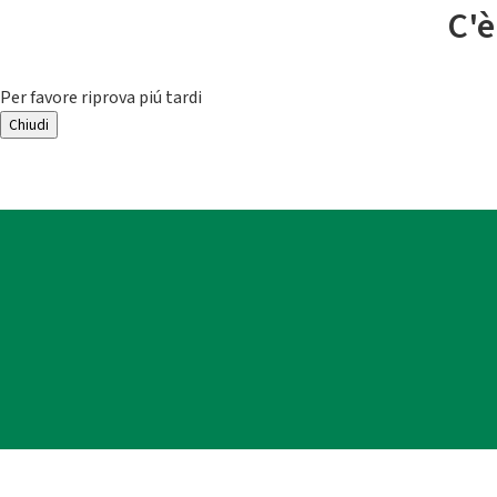
C'è
Per favore riprova piú tardi
Chiudi