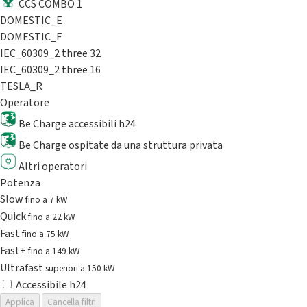
CCS COMBO 1
DOMESTIC_E
DOMESTIC_F
IEC_60309_2 three 32
IEC_60309_2 three 16
TESLA_R
Operatore
Be Charge accessibili h24
Be Charge ospitate da una struttura privata
Altri operatori
Potenza
Slow
fino a 7 kW
Quick
fino a 22 kW
Fast
fino a 75 kW
Fast+
fino a 149 kW
Ultrafast
superiori a 150 kW
Accessibile h24
Applica
Cancella filtri