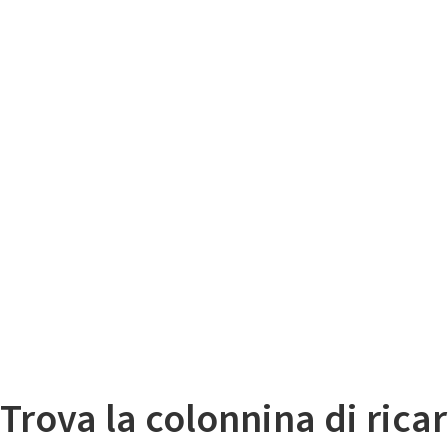
Il
Mappa colonnine di ricarica auto elettriche
Trova la colonnina di ricar