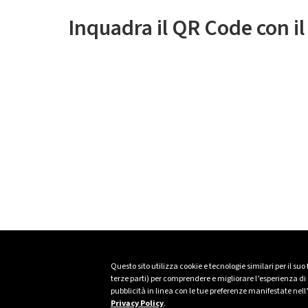
Inquadra il QR Code con i
Questo sito utilizza cookie e tecnologie similari per il suo
terze parti) per comprendere e migliorare l’esperienza di n
pubblicità in linea con le tue preferenze manifestate nell
Privacy Policy
.