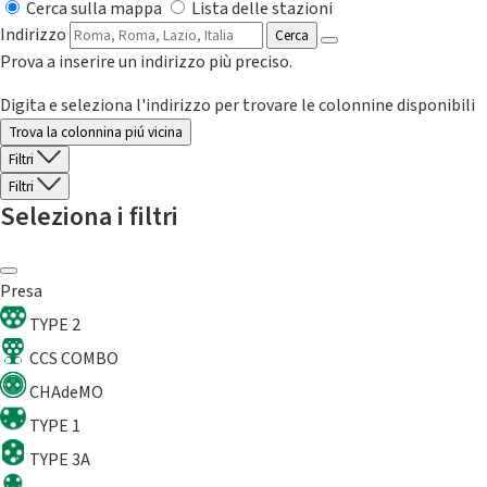
Cerca sulla mappa
Lista delle stazioni
Indirizzo
Cerca
Prova a inserire un indirizzo più preciso.
Digita e seleziona l'indirizzo per trovare le colonnine disponibili
Trova la colonnina piú vicina
Filtri
Filtri
Seleziona i filtri
Presa
TYPE 2
CCS COMBO
CHAdeMO
TYPE 1
TYPE 3A