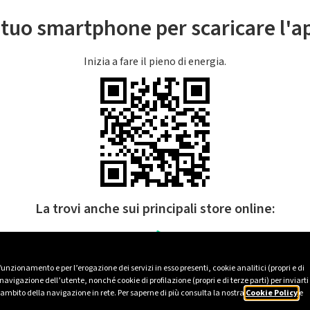
l tuo smartphone per scaricare l'
Inizia a fare il pieno di energia.
La trovi anche sui principali store online:
 funzionamento e per l’erogazione dei servizi in esso presenti, cookie analitici (propri e di
avigazione dell’utente, nonché cookie di profilazione (propri e di terze parti) per inviarti
’ambito della navigazione in rete. Per saperne di più consulta la nostra
Cookie Policy
e