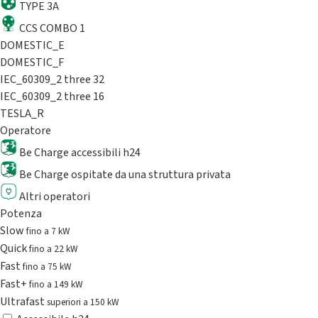
TYPE 3A
CCS COMBO 1
DOMESTIC_E
DOMESTIC_F
IEC_60309_2 three 32
IEC_60309_2 three 16
TESLA_R
Operatore
Be Charge accessibili h24
Be Charge ospitate da una struttura privata
Altri operatori
Potenza
Slow
fino a 7 kW
Quick
fino a 22 kW
Fast
fino a 75 kW
Fast+
fino a 149 kW
Ultrafast
superiori a 150 kW