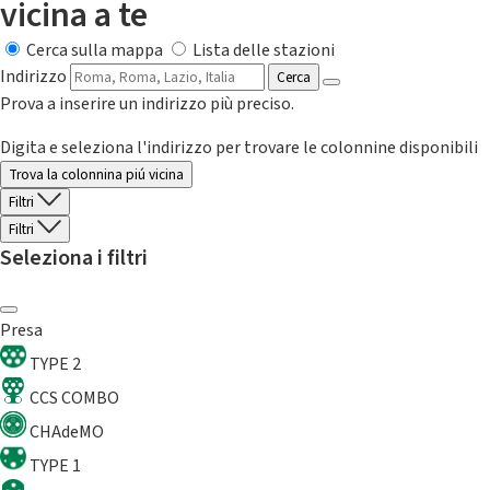
vicina a te
Cerca sulla mappa
Lista delle stazioni
Indirizzo
Cerca
Prova a inserire un indirizzo più preciso.
Digita e seleziona l'indirizzo per trovare le colonnine disponibili
Trova la colonnina piú vicina
Filtri
Filtri
Seleziona i filtri
Presa
TYPE 2
CCS COMBO
CHAdeMO
TYPE 1