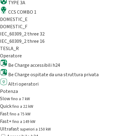
TYPE 3A
CCS COMBO 1
DOMESTIC_E
DOMESTIC_F
IEC_60309_2 three 32
IEC_60309_2 three 16
TESLA_R
Operatore
Be Charge accessibili h24
Be Charge ospitate da una struttura privata
Altri operatori
Potenza
Slow
fino a 7 kW
Quick
fino a 22 kW
Fast
fino a 75 kW
Fast+
fino a 149 kW
Ultrafast
superiori a 150 kW