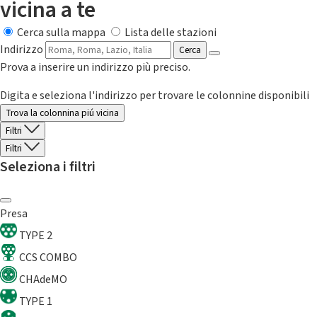
vicina a te
Cerca sulla mappa
Lista delle stazioni
Indirizzo
Cerca
Prova a inserire un indirizzo più preciso.
Digita e seleziona l'indirizzo per trovare le colonnine disponibili
Trova la colonnina piú vicina
Filtri
Filtri
Seleziona i filtri
Presa
TYPE 2
CCS COMBO
CHAdeMO
TYPE 1