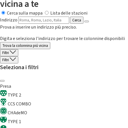
vicina a te
Cerca sulla mappa
Lista delle stazioni
Indirizzo
Cerca
Prova a inserire un indirizzo più preciso.
Digita e seleziona l'indirizzo per trovare le colonnine disponibili
Trova la colonnina piú vicina
Filtri
Filtri
Seleziona i filtri
Presa
TYPE 2
CCS COMBO
CHAdeMO
TYPE 1