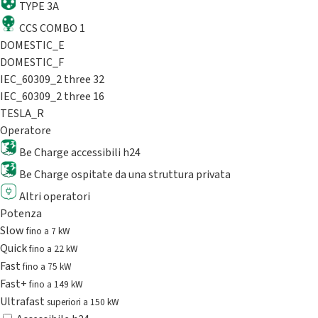
TYPE 3A
CCS COMBO 1
DOMESTIC_E
DOMESTIC_F
IEC_60309_2 three 32
IEC_60309_2 three 16
TESLA_R
Operatore
Be Charge accessibili h24
Be Charge ospitate da una struttura privata
Altri operatori
Potenza
Slow
fino a 7 kW
Quick
fino a 22 kW
Fast
fino a 75 kW
Fast+
fino a 149 kW
Ultrafast
superiori a 150 kW