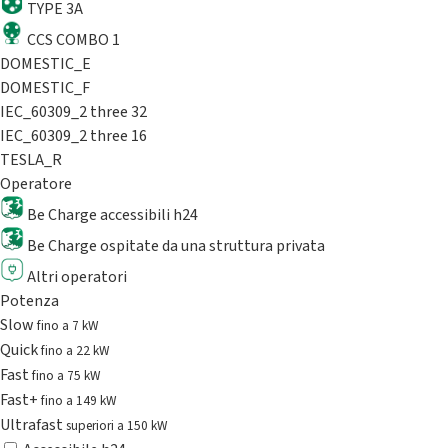
TYPE 3A
CCS COMBO 1
DOMESTIC_E
DOMESTIC_F
IEC_60309_2 three 32
IEC_60309_2 three 16
TESLA_R
Operatore
Be Charge accessibili h24
Be Charge ospitate da una struttura privata
Altri operatori
Potenza
Slow
fino a 7 kW
Quick
fino a 22 kW
Fast
fino a 75 kW
Fast+
fino a 149 kW
Ultrafast
superiori a 150 kW