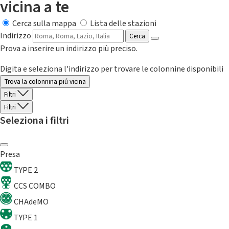
vicina a te
Cerca sulla mappa
Lista delle stazioni
Indirizzo
Cerca
Prova a inserire un indirizzo più preciso.
Digita e seleziona l'indirizzo per trovare le colonnine disponibili
Trova la colonnina piú vicina
Filtri
Filtri
Seleziona i filtri
Presa
TYPE 2
CCS COMBO
CHAdeMO
TYPE 1