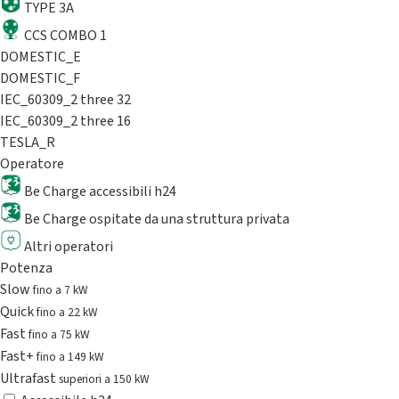
TYPE 3A
CCS COMBO 1
DOMESTIC_E
DOMESTIC_F
IEC_60309_2 three 32
IEC_60309_2 three 16
TESLA_R
Operatore
Be Charge accessibili h24
Be Charge ospitate da una struttura privata
Altri operatori
Potenza
Slow
fino a 7 kW
Quick
fino a 22 kW
Fast
fino a 75 kW
Fast+
fino a 149 kW
Ultrafast
superiori a 150 kW