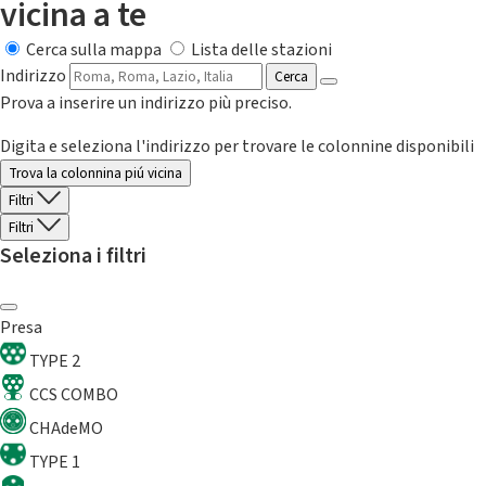
vicina a te
Cerca sulla mappa
Lista delle stazioni
Indirizzo
Cerca
Prova a inserire un indirizzo più preciso.
Digita e seleziona l'indirizzo per trovare le colonnine disponibili
Trova la colonnina piú vicina
Filtri
Filtri
Seleziona i filtri
Presa
TYPE 2
CCS COMBO
CHAdeMO
TYPE 1