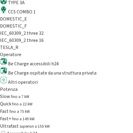
TYPE 3A
CCS COMBO 1
DOMESTIC_E
DOMESTIC_F
IEC_60309_2 three 32
IEC_60309_2 three 16
TESLA_R
Operatore
Be Charge accessibili h24
Be Charge ospitate da una struttura privata
Altri operatori
Potenza
Slow
fino a 7 kW
Quick
fino a 22 kW
Fast
fino a 75 kW
Fast+
fino a 149 kW
Ultrafast
superiori a 150 kW