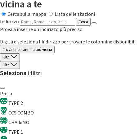
vicina a te
Cerca sulla mappa
Lista delle stazioni
Indirizzo
Cerca
Prova a inserire un indirizzo più preciso.
Digita e seleziona l'indirizzo per trovare le colonnine disponibili
Trova la colonnina piú vicina
Filtri
Filtri
Seleziona i filtri
Presa
TYPE 2
CCS COMBO
CHAdeMO
TYPE 1