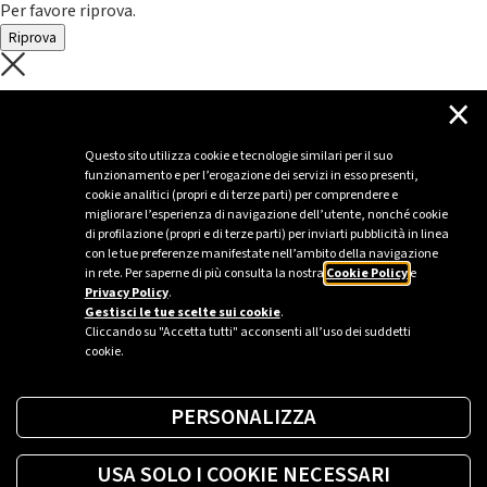
Per favore riprova.
Riprova
C'è un problema con il recupero dei
×
dati.
Questo sito utilizza cookie e tecnologie similari per il suo
funzionamento e per l’erogazione dei servizi in esso presenti,
Per favore riprova piú tardi
cookie analitici (propri e di terze parti) per comprendere e
migliorare l’esperienza di navigazione dell’utente, nonché cookie
Chiudi
di profilazione (propri e di terze parti) per inviarti pubblicità in linea
con le tue preferenze manifestate nell’ambito della navigazione
in rete. Per saperne di più consulta la nostra
Cookie Policy
e
Privacy Policy
.
Sei un’azienda o una PA?
Gestisci le tue scelte sui cookie
.
Cliccando su "Accetta tutti" acconsenti all’uso dei suddetti
cookie.
Trova la soluzione più giusta per te.
PERSONALIZZA
Richiedi una colonnina
USA SOLO I COOKIE NECESSARI