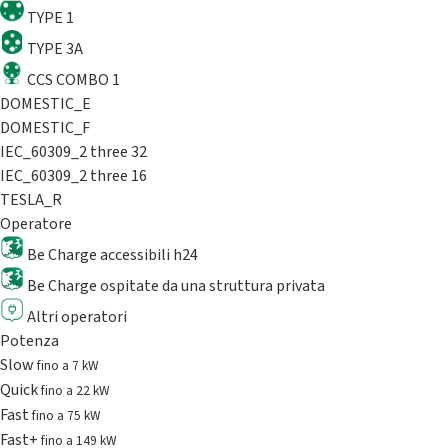
TYPE 1
TYPE 3A
CCS COMBO 1
DOMESTIC_E
DOMESTIC_F
IEC_60309_2 three 32
IEC_60309_2 three 16
TESLA_R
Operatore
Be Charge accessibili h24
Be Charge ospitate da una struttura privata
Altri operatori
Potenza
Slow
fino a 7 kW
Quick
fino a 22 kW
Fast
fino a 75 kW
Fast+
fino a 149 kW