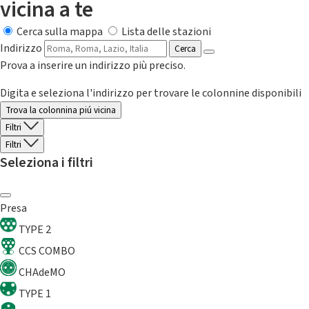
vicina a te
Cerca sulla mappa
Lista delle stazioni
Indirizzo
Cerca
Prova a inserire un indirizzo più preciso.
Digita e seleziona l'indirizzo per trovare le colonnine disponibili
Trova la colonnina piú vicina
Filtri
Filtri
Seleziona i filtri
Presa
TYPE 2
CCS COMBO
CHAdeMO
TYPE 1