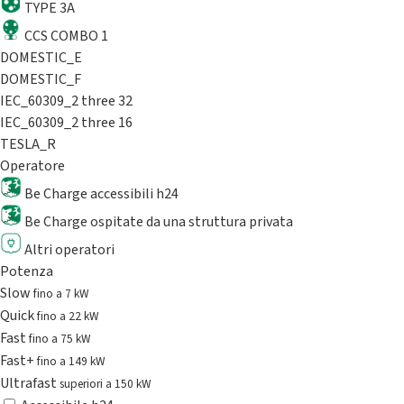
TYPE 3A
CCS COMBO 1
DOMESTIC_E
DOMESTIC_F
IEC_60309_2 three 32
IEC_60309_2 three 16
TESLA_R
Operatore
Be Charge accessibili h24
Be Charge ospitate da una struttura privata
Altri operatori
Potenza
Slow
fino a 7 kW
Quick
fino a 22 kW
Fast
fino a 75 kW
Fast+
fino a 149 kW
Ultrafast
superiori a 150 kW