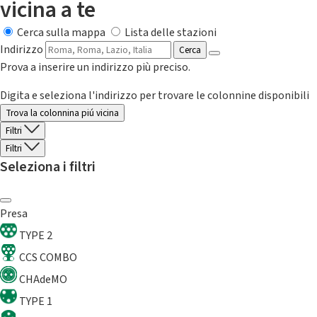
vicina a te
Cerca sulla mappa
Lista delle stazioni
Indirizzo
Cerca
Prova a inserire un indirizzo più preciso.
Digita e seleziona l'indirizzo per trovare le colonnine disponibili
Trova la colonnina piú vicina
Filtri
Filtri
Seleziona i filtri
Presa
TYPE 2
CCS COMBO
CHAdeMO
TYPE 1