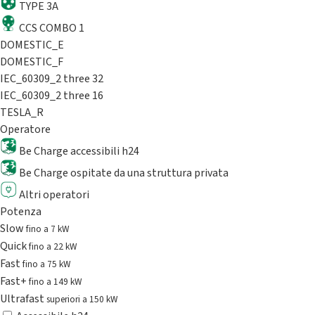
TYPE 3A
CCS COMBO 1
DOMESTIC_E
DOMESTIC_F
IEC_60309_2 three 32
IEC_60309_2 three 16
TESLA_R
Operatore
Be Charge accessibili h24
Be Charge ospitate da una struttura privata
Altri operatori
Potenza
Slow
fino a 7 kW
Quick
fino a 22 kW
Fast
fino a 75 kW
Fast+
fino a 149 kW
Ultrafast
superiori a 150 kW