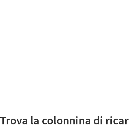
Il
Mappa colonnine di ricarica auto elettriche
Trova la colonnina di ricar