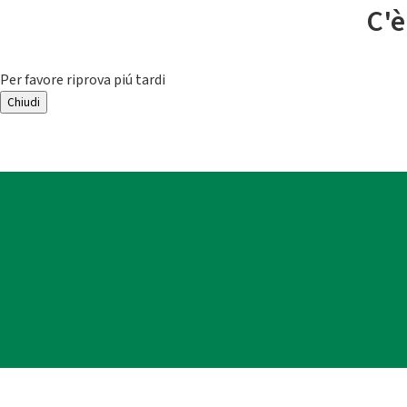
C'è
Per favore riprova piú tardi
Chiudi