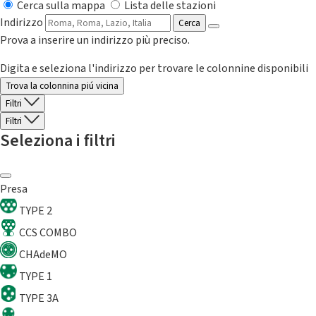
Cerca sulla mappa
Lista delle stazioni
Indirizzo
Cerca
Prova a inserire un indirizzo più preciso.
Digita e seleziona l'indirizzo per trovare le colonnine disponibili
Trova la colonnina piú vicina
Filtri
Filtri
Seleziona i filtri
Presa
TYPE 2
CCS COMBO
CHAdeMO
TYPE 1
TYPE 3A