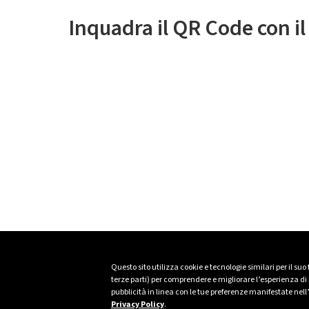
Inquadra il QR Code con i
Questo sito utilizza cookie e tecnologie similari per il suo
terze parti) per comprendere e migliorare l’esperienza di n
pubblicità in linea con le tue preferenze manifestate nell
Privacy Policy
.