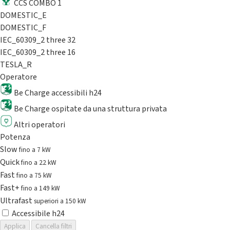
CCS COMBO 1
DOMESTIC_E
DOMESTIC_F
IEC_60309_2 three 32
IEC_60309_2 three 16
TESLA_R
Operatore
Be Charge accessibili h24
Be Charge ospitate da una struttura privata
Altri operatori
Potenza
Slow
fino a 7 kW
Quick
fino a 22 kW
Fast
fino a 75 kW
Fast+
fino a 149 kW
Ultrafast
superiori a 150 kW
Accessibile h24
Applica
Cancella filtri