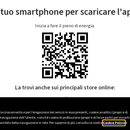
l tuo smartphone per scaricare l'
Inizia a fare il pieno di energia.
La trovi anche sui principali store online:
 funzionamento e per l’erogazione dei servizi in esso presenti, cookie analitici (propri e di
avigazione dell’utente, nonché cookie di profilazione (propri e di terze parti) per inviarti
’ambito della navigazione in rete. Per saperne di più consulta la nostra
Cookie Policy
e