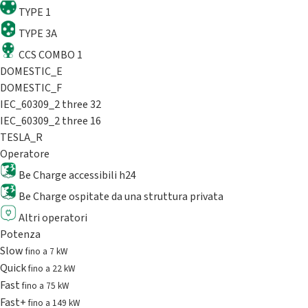
TYPE 1
TYPE 3A
CCS COMBO 1
DOMESTIC_E
DOMESTIC_F
IEC_60309_2 three 32
IEC_60309_2 three 16
TESLA_R
Operatore
Be Charge accessibili h24
Be Charge ospitate da una struttura privata
Altri operatori
Potenza
Slow
fino a 7 kW
Quick
fino a 22 kW
Fast
fino a 75 kW
Fast+
fino a 149 kW