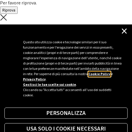
Per favore riprova.
Riprova
C'è un problema con il recupero dei
×
dati.
Questo sito utilizza cookie e tecnologie similari per il suo
funzionamento e per l’erogazione dei servizi in esso presenti,
Per favore riprova piú tardi
cookie analitici (propri e di terze parti) per comprendere e
migliorare l’esperienza di navigazione dell’utente, nonché cookie
Chiudi
di profilazione (propri e di terze parti) per inviarti pubblicità in linea
con le tue preferenze manifestate nell’ambito della navigazione
in rete. Per saperne di più consulta la nostra
Cookie Policy
e
Privacy Policy
.
Sei un’azienda o una PA?
Gestisci le tue scelte sui cookie
.
Cliccando su "Accetta tutti" acconsenti all’uso dei suddetti
cookie.
Trova la soluzione più giusta per te.
PERSONALIZZA
Richiedi una colonnina
USA SOLO I COOKIE NECESSARI