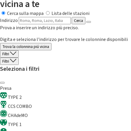
vicina a te
Cerca sulla mappa
Lista delle stazioni
Indirizzo
Cerca
Prova a inserire un indirizzo più preciso.
Digita e seleziona l'indirizzo per trovare le colonnine disponibili
Trova la colonnina piú vicina
Filtri
Filtri
Seleziona i filtri
Presa
TYPE 2
CCS COMBO
CHAdeMO
TYPE 1