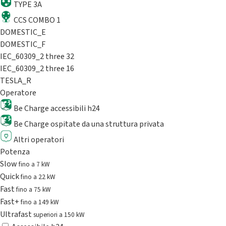
TYPE 3A
CCS COMBO 1
DOMESTIC_E
DOMESTIC_F
IEC_60309_2 three 32
IEC_60309_2 three 16
TESLA_R
Operatore
Be Charge accessibili h24
Be Charge ospitate da una struttura privata
Altri operatori
Potenza
Slow
fino a 7 kW
Quick
fino a 22 kW
Fast
fino a 75 kW
Fast+
fino a 149 kW
Ultrafast
superiori a 150 kW