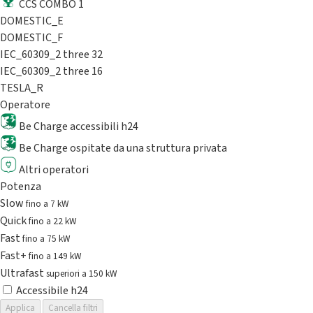
CCS COMBO 1
DOMESTIC_E
DOMESTIC_F
IEC_60309_2 three 32
IEC_60309_2 three 16
TESLA_R
Operatore
Be Charge accessibili h24
Be Charge ospitate da una struttura privata
Altri operatori
Potenza
Slow
fino a 7 kW
Quick
fino a 22 kW
Fast
fino a 75 kW
Fast+
fino a 149 kW
Ultrafast
superiori a 150 kW
Accessibile h24
Applica
Cancella filtri