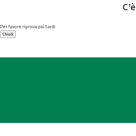
C'è
Per favore riprova piú tardi
Chiudi