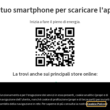
l tuo smartphone per scaricare l'
Inizia a fare il pieno di energia.
La trovi anche sui principali store online:
 funzionamento e per l’erogazione dei servizi in esso presenti, cookie analitici (propri e di
avigazione dell’utente, nonché cookie di profilazione (propri e di terze parti) per inviarti
’ambito della navigazione in rete. Per saperne di più consulta la nostra
Cookie Policy
e