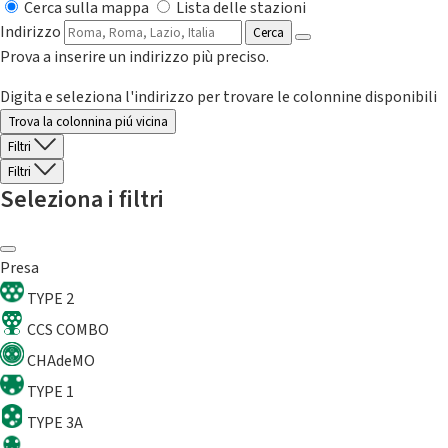
Cerca sulla mappa
Lista delle stazioni
Indirizzo
Cerca
Prova a inserire un indirizzo più preciso.
Digita e seleziona l'indirizzo per trovare le colonnine disponibili
Trova la colonnina piú vicina
Filtri
Filtri
Seleziona i filtri
Presa
TYPE 2
CCS COMBO
CHAdeMO
TYPE 1
TYPE 3A