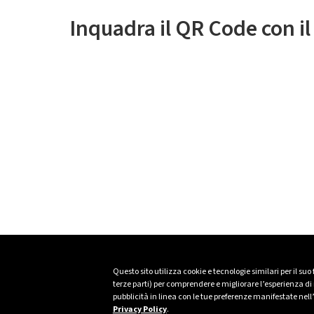
Inquadra il QR Code con i
Questo sito utilizza cookie e tecnologie similari per il suo
terze parti) per comprendere e migliorare l’esperienza di n
pubblicità in linea con le tue preferenze manifestate nell
Privacy Policy
.