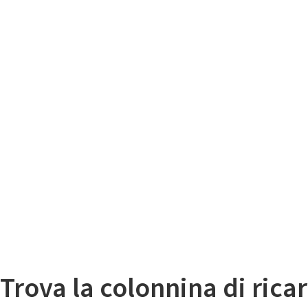
Il
Mappa colonnine di ricarica auto elettriche
Trova la colonnina di ricar