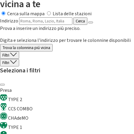
vicina a te
Cerca sulla mappa
Lista delle stazioni
Indirizzo
Cerca
Prova a inserire un indirizzo più preciso.
Digita e seleziona l'indirizzo per trovare le colonnine disponibili
Trova la colonnina piú vicina
Filtri
Filtri
Seleziona i filtri
Presa
TYPE 2
CCS COMBO
CHAdeMO
TYPE 1