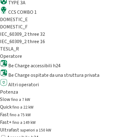
TYPE 3A
CCS COMBO 1
DOMESTIC_E
DOMESTIC_F
IEC_60309_2 three 32
IEC_60309_2 three 16
TESLA_R
Operatore
Be Charge accessibili h24
Be Charge ospitate da una struttura privata
Altri operatori
Potenza
Slow
fino a 7 kW
Quick
fino a 22 kW
Fast
fino a 75 kW
Fast+
fino a 149 kW
Ultrafast
superiori a 150 kW