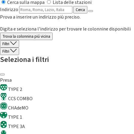
Cerca sulla mappa
Lista delle stazioni
Indirizzo
Cerca
Prova a inserire un indirizzo più preciso.
Digita e seleziona l'indirizzo per trovare le colonnine disponibili
Trova la colonnina piú vicina
Filtri
Filtri
Seleziona i filtri
Presa
TYPE 2
CCS COMBO
CHAdeMO
TYPE 1
TYPE 3A