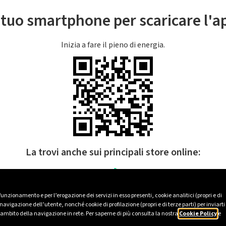
l tuo smartphone per scaricare l'
Inizia a fare il pieno di energia.
La trovi anche sui principali store online:
 funzionamento e per l’erogazione dei servizi in esso presenti, cookie analitici (propri e di
avigazione dell’utente, nonché cookie di profilazione (propri e di terze parti) per inviarti
’ambito della navigazione in rete. Per saperne di più consulta la nostra
Cookie Policy
e