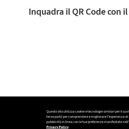
Inquadra il QR Code con i
Questo sito utilizza cookie e tecnologie similari per il suo
terze parti) per comprendere e migliorare l’esperienza di n
pubblicità in linea con le tue preferenze manifestate nell
Privacy Policy
.