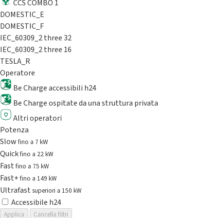
CCS COMBO 1
DOMESTIC_E
DOMESTIC_F
IEC_60309_2 three 32
IEC_60309_2 three 16
TESLA_R
Operatore
Be Charge accessibili h24
Be Charge ospitate da una struttura privata
Altri operatori
Potenza
Slow
fino a 7 kW
Quick
fino a 22 kW
Fast
fino a 75 kW
Fast+
fino a 149 kW
Ultrafast
superiori a 150 kW
Accessibile h24
Applica
Cancella filtri