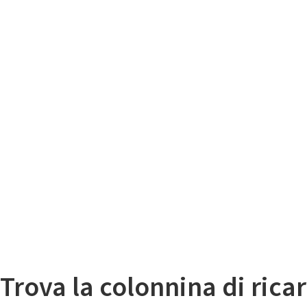
Il
Mappa colonnine di ricarica auto elettriche
Trova la colonnina di ricar