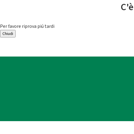
C'è
Per favore riprova piú tardi
Chiudi