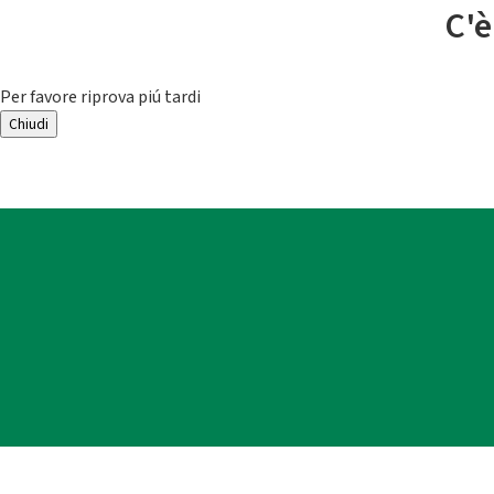
C'è
Per favore riprova piú tardi
Chiudi