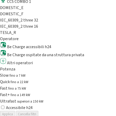
CCS COMBO 1
DOMESTIC_E
DOMESTIC_F
IEC_60309_2 three 32
IEC_60309_2 three 16
TESLA_R
Operatore
Be Charge accessibili h24
Be Charge ospitate da una struttura privata
Altri operatori
Potenza
Slow
fino a 7 kW
Quick
fino a 22 kW
Fast
fino a 75 kW
Fast+
fino a 149 kW
Ultrafast
superiori a 150 kW
Accessibile h24
Applica
Cancella filtri