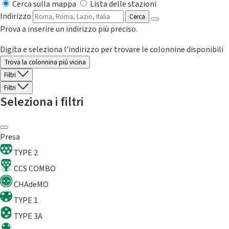
Cerca sulla mappa
Lista delle stazioni
Indirizzo
Cerca
Prova a inserire un indirizzo più preciso.
Digita e seleziona l'indirizzo per trovare le colonnine disponibili
Trova la colonnina piú vicina
Filtri
Filtri
Seleziona i filtri
Presa
TYPE 2
CCS COMBO
CHAdeMO
TYPE 1
TYPE 3A