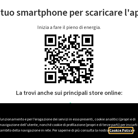
l tuo smartphone per scaricare l'
Inizia a fare il pieno di energia.
La trovi anche sui principali store online:
 funzionamento e per l’erogazione dei servizi in esso presenti, cookie analitici (propri e di
avigazione dell’utente, nonché cookie di profilazione (propri e di terze parti) per inviarti
’ambito della navigazione in rete. Per saperne di più consulta la nostra
Cookie Policy
e