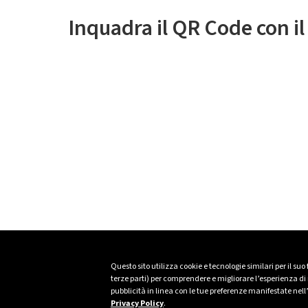
Inquadra il QR Code con i
Questo sito utilizza cookie e tecnologie similari per il suo
terze parti) per comprendere e migliorare l’esperienza di n
pubblicità in linea con le tue preferenze manifestate nell
Privacy Policy
.