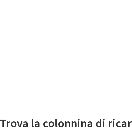
Il
Mappa colonnine di ricarica auto elettriche
Trova la colonnina di ricar