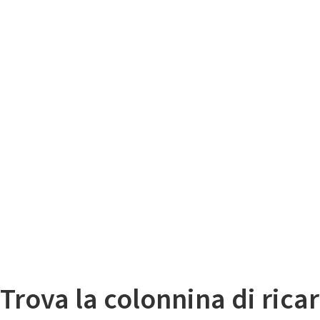
Il
Mappa colonnine di ricarica auto elettriche
Trova la colonnina di ricar