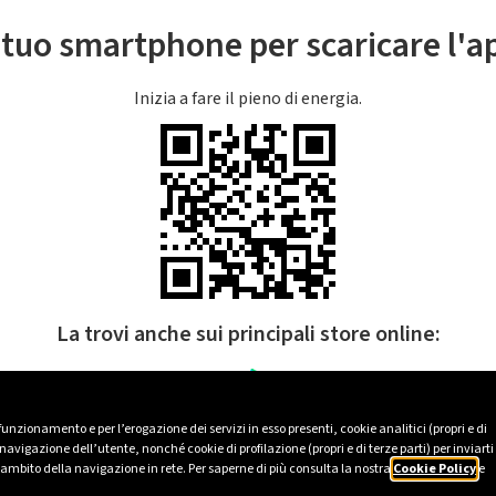
l tuo smartphone per scaricare l'
Inizia a fare il pieno di energia.
La trovi anche sui principali store online:
 funzionamento e per l’erogazione dei servizi in esso presenti, cookie analitici (propri e di
avigazione dell’utente, nonché cookie di profilazione (propri e di terze parti) per inviarti
’ambito della navigazione in rete. Per saperne di più consulta la nostra
Cookie Policy
e