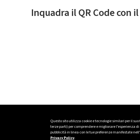
Inquadra il QR Code con i
Questo sito utilizza cookie e tecnologie similari per il suo
terze parti) per comprendere e migliorare l’esperienza di n
pubblicità in linea con le tue preferenze manifestate nell
Privacy Policy
.