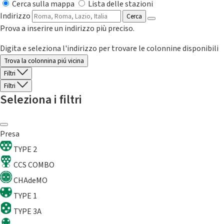
Cerca sulla mappa
Lista delle stazioni
Indirizzo
Cerca
Prova a inserire un indirizzo più preciso.
Digita e seleziona l'indirizzo per trovare le colonnine disponibili
Trova la colonnina piú vicina
Filtri
Filtri
Seleziona i filtri
Presa
TYPE 2
CCS COMBO
CHAdeMO
TYPE 1
TYPE 3A