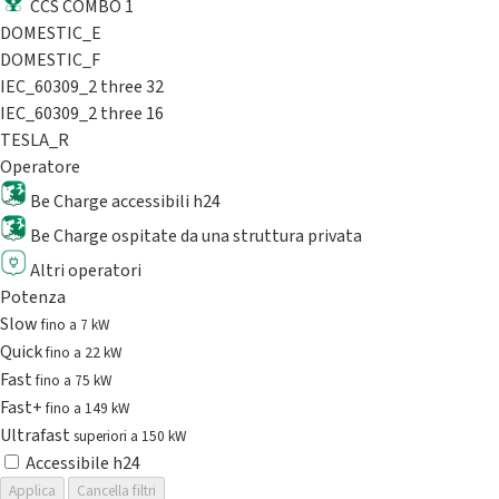
CCS COMBO 1
DOMESTIC_E
DOMESTIC_F
IEC_60309_2 three 32
IEC_60309_2 three 16
TESLA_R
Operatore
Be Charge accessibili h24
Be Charge ospitate da una struttura privata
Altri operatori
Potenza
Slow
fino a 7 kW
Quick
fino a 22 kW
Fast
fino a 75 kW
Fast+
fino a 149 kW
Ultrafast
superiori a 150 kW
Accessibile h24
Applica
Cancella filtri