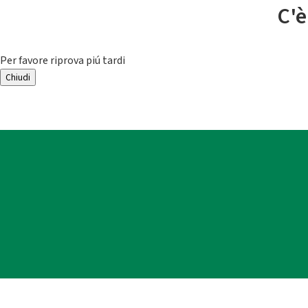
C'è
Per favore riprova piú tardi
Chiudi