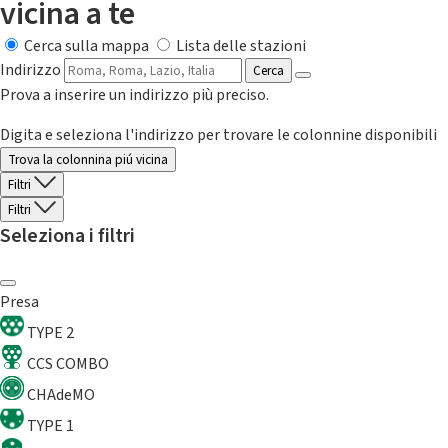
vicina a te
Cerca sulla mappa
Lista delle stazioni
Indirizzo
Cerca
Prova a inserire un indirizzo più preciso.
Digita e seleziona l'indirizzo per trovare le colonnine disponibili
Trova la colonnina piú vicina
Filtri
Filtri
Seleziona i filtri
Presa
TYPE 2
CCS COMBO
CHAdeMO
TYPE 1