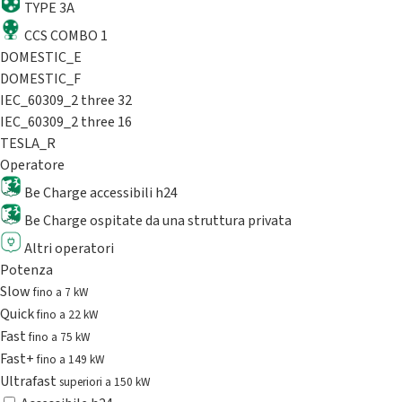
TYPE 3A
CCS COMBO 1
DOMESTIC_E
DOMESTIC_F
IEC_60309_2 three 32
IEC_60309_2 three 16
TESLA_R
Operatore
Be Charge accessibili h24
Be Charge ospitate da una struttura privata
Altri operatori
Potenza
Slow
fino a 7 kW
Quick
fino a 22 kW
Fast
fino a 75 kW
Fast+
fino a 149 kW
Ultrafast
superiori a 150 kW